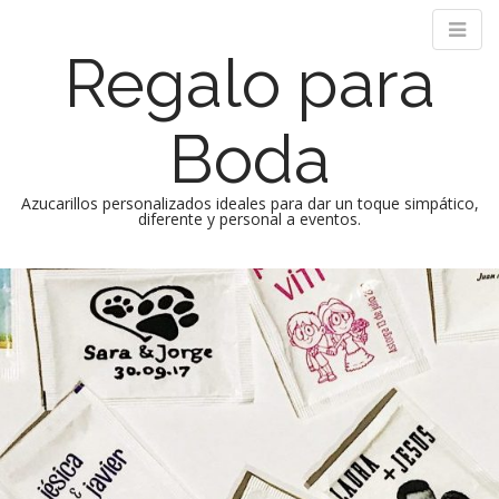
Regalo para
Boda
Azucarillos personalizados ideales para dar un toque simpático,
diferente y personal a eventos.
M
S
k
a
i
i
p
n
t
m
o
e
c
n
o
n
u
t