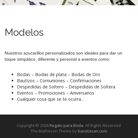
e
n
t
Modelos
Nuestros azucarillos personalizados son ideales para dar un
toque simpático, diferente y personal a eventos como:
Bodas – Bodas de plata – Bodas de Oro
Bautizos – Comuniones – Confirmaciones
Despedidas de Soltero – Despedidas de Soltera
Eventos – Promociones – Aniversarios
Cualquier cosa que se te ocurra…
Copyright © 2026
Regalo para Boda
. All Rights Reserved.
The Matheson Theme by
bavotasan.com
.