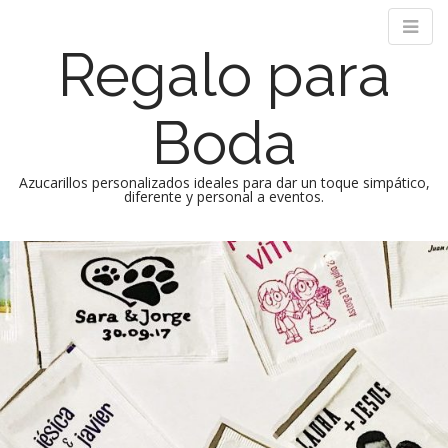
Regalo para
Boda
Azucarillos personalizados ideales para dar un toque simpático,
diferente y personal a eventos.
M
S
k
a
i
i
p
n
t
m
o
e
c
n
o
n
u
t